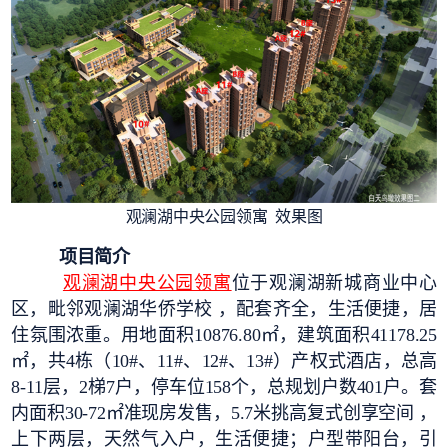
观澜湖中央公园领寓 效果图
项目简介
观澜湖中央公园领寓
位于观澜湖新城商业中心
区，毗邻观澜湖华侨学校 ，配套齐全，生活便捷，居
住氛围浓重。用地面积10876.80㎡，建筑面积41178.25
㎡，共4栋（10#、11#、12#、13#）产权式酒店，总高
8-11层，2梯7户，停车位158个，总规划户数401户。套
内面积30-72㎡准现房发售，5.7米挑高复式创享空间 ，
上下两层，天然气入户，生活便捷；户型带阳台，引