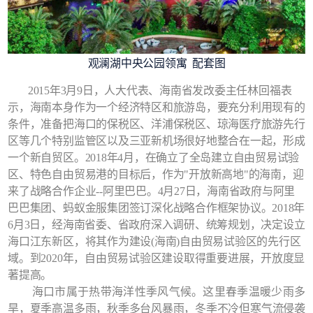
观澜湖中央公园领寓 配套图
2015年3月9日，人大代表、海南省发改委主任林回福表
示，海南本身作为一个经济特区和旅游岛，要充分利用现有的
条件，准备把海口的保税区、洋浦保税区、琼海医疗旅游先行
区等几个特别监管区以及三亚新机场很好地整合在一起，形成
一个新自贸区。2018年4月，在确立了全岛建立自由贸易试验
区、特色自由贸易港的目标后，作为"开放新高地"的海南，迎
来了战略合作企业--阿里巴巴。4月27日，海南省政府与阿里
巴巴集团、蚂蚁金服集团签订深化战略合作框架协议。2018年
6月3日，经海南省委、省政府深入调研、统筹规划，决定设立
海口江东新区，将其作为建设(海南)自由贸易试验区的先行区
域。到2020年，自由贸易试验区建设取得重要进展，开放度显
著提高。
海口市属于热带海洋性季风气候。这里春季温暖少雨多
旱，夏季高温多雨，秋季多台风暴雨，冬季不冷但寒气流侵袭