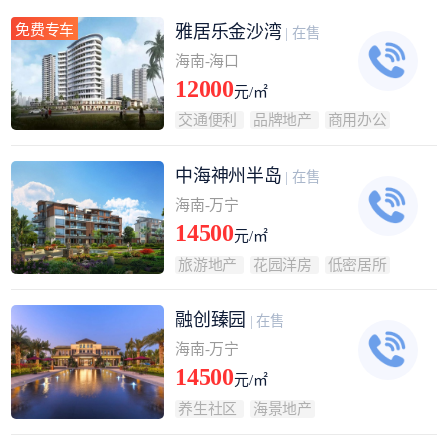
免费专车
雅居乐金沙湾
| 在售
海南-海口
12000
元/㎡
交通便利
品牌地产
商用办公
中海神州半岛
| 在售
海南-万宁
14500
元/㎡
旅游地产
花园洋房
低密居所
融创臻园
| 在售
海南-万宁
14500
元/㎡
养生社区
海景地产