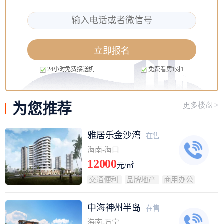
立即报名
24小时免费接送机
免费看房1对1
为您
推荐
更多楼盘 >
雅居乐金沙湾
| 在售
海南-海口
12000
元/㎡
交通便利
品牌地产
商用办公
中海神州半岛
| 在售
海南-万宁