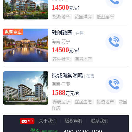
14500
元/㎡
旅游地产
花园洋房
低密居所
免费专车
融创臻园
| 在售
海南-万宁
14500
元/㎡
养生社区
海景地产
绿城海棠潮鸣
| 在售
海南-三亚
1588
万元/套
养老居所
宜居生态
投资地产
花园
洋房
关于我们
版权声明
联系我们
VR