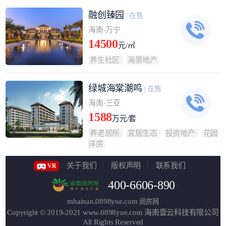
融创臻园
| 在售
海南-万宁
14500
元/㎡
养生社区
海景地产
绿城海棠潮鸣
| 在售
海南-三亚
1588
万元/套
养老居所
宜居生态
投资地产
花园
洋房
关于我们
版权声明
联系我们
VR
400-6606-890
mhainan.0898yue.com
阅房网
Copyright © 2019-2021
www.0898yue.com
海南壹云科技有限公司
All Rights Reserved