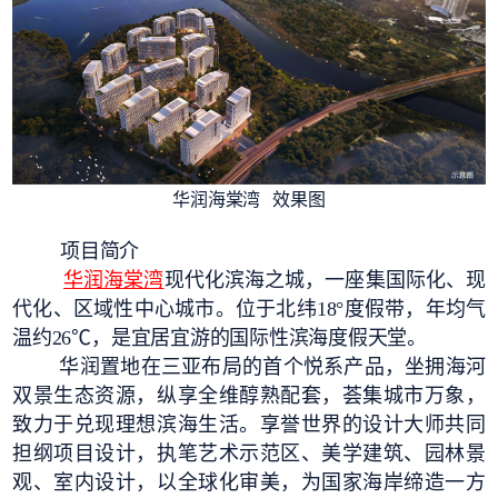
华润海棠湾 效果图
项目简介
华润海棠湾
现代化滨海之城，一座集国际化、现
代化、区域性中心城市。位于北纬18°度假带，年均气
温约26℃，是宜居宜游的国际性滨海度假天堂。
华润置地在三亚布局的首个悦系产品，坐拥海河
双景生态资源，纵享全维醇熟配套，荟集城市万象，
致力于兑现理想滨海生活。享誉世界的设计大师共同
担纲项目设计，执笔艺术示范区、美学建筑、园林景
观、室内设计，以全球化审美，为国家海岸缔造一方