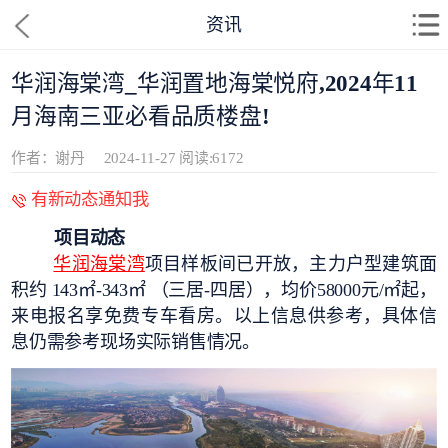
资讯
华润海棠湾_华润置地海棠悦府,2024年11
月海南三亚必看品质楼盘!
作者：谢丹
2024-11-27
阅读:6172
有新动态通知我
项目动态
华润海棠湾
项
目
样板间已开放，主力户型建筑面
积约 143㎡-343㎡ （三居-四居），均价58000元/㎡起，
来电报名享免费专车看房。以上信息供参考，具体信
息仍需参考现场实际销售情况。