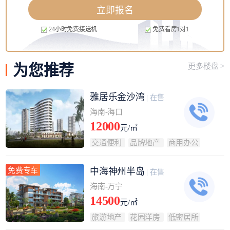
立即报名
24小时免费接送机
免费看房1对1
为您
推荐
更多楼盘 >
雅居乐金沙湾
| 在售
海南-海口
12000
元/㎡
交通便利
品牌地产
商用办公
免费专车
中海神州半岛
| 在售
海南-万宁
14500
元/㎡
旅游地产
花园洋房
低密居所