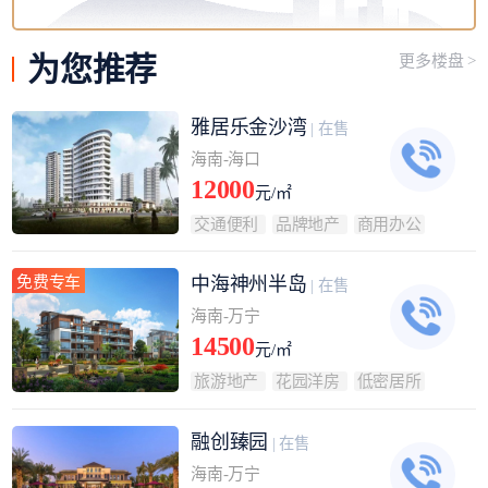
为您
推荐
更多楼盘 >
雅居乐金沙湾
| 在售
海南-海口
12000
元/㎡
交通便利
品牌地产
商用办公
免费专车
中海神州半岛
| 在售
海南-万宁
14500
元/㎡
旅游地产
花园洋房
低密居所
融创臻园
| 在售
海南-万宁