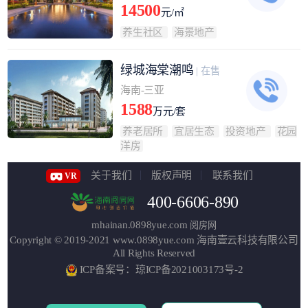
14500
元/㎡
养生社区
海景地产
绿城海棠潮鸣
| 在售
海南-三亚
1588
万元/套
养老居所
宜居生态
投资地产
花园
洋房
关于我们
版权声明
联系我们
VR
400-6606-890
mhainan.0898yue.com
阅房网
Copyright © 2019-2021
www.0898yue.com
海南壹云科技有限公司
All Rights Reserved
ICP备案号：琼ICP备2021003173号-2