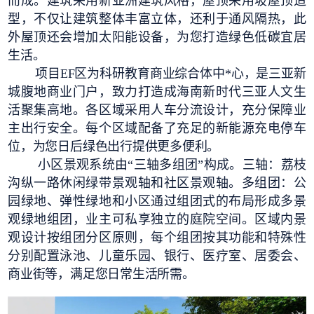
而成。建筑采用新亚洲建筑风格，屋顶采用坡屋顶造
型，不仅让建筑整体丰富立体，还利于通风隔热，此
外屋顶还会增加太阳能设备，为您打造绿色低碳宜居
生活。
项目EF区为科研教育商业综合体中*心，是三亚新
城腹地商业门户，致力打造成海南新时代三亚人文生
活聚集高地。各区域采用人车分流设计，充分保障业
主出行安全。每个区域配备了充足的新能源充电停车
位，为您日后绿色出行提供更多便利。
小区景观系统由“三轴多组团”构成。三轴：荔枝
沟纵一路休闲绿带景观轴和社区景观轴。多组团：公
园绿地、弹性绿地和小区通过组团式的布局形成多景
观绿地组团，业主可私享独立的庭院空间。区域内景
观设计按组团分区原则，每个组团按其功能和特殊性
分别配置泳池、儿童乐园、银行、医疗室、居委会、
商业街等，满足您日常生活所需。