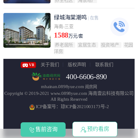
养生社区
海景地产
绿城海棠潮鸣
| 在售
海南-三亚
1588
万元/套
养老居所
宜居生态
投资地产
花园
洋房
关于我们
版权声明
联系我们
VR
400-6606-890
mhainan.0898yue.com
阅房网
Copyright © 2019-2021
www.0898yue.com
海南壹云科技有限公司
All Rights Reserved
ICP备案号：琼ICP备2021003173号-2
预约看房
售前咨询