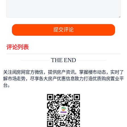
提交评论
评论列表
THE END
关注阅房网官方微信，提供房产资讯，掌握楼市动态，实时了
解市场走势，尽享各大房产优惠信息致力打造优质购房置业平
台。