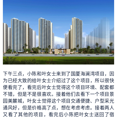
下午三点，小陈和叶女士来到了国厦海澜湾项目，因
为已经大致的给叶女士介绍过了这个项目，所以很快
便看完了，看完后叶女士觉得这个项目环境、配套都
不错，但是不是很喜欢。接着他们去看下一个项目景
园美麓城，叶女士觉得这个项目交通便捷、户型采光
通风好，但是价格高了点，想在考虑考虑。接着两人
又看了其他的项目，看完后小陈把叶女士送回了宿