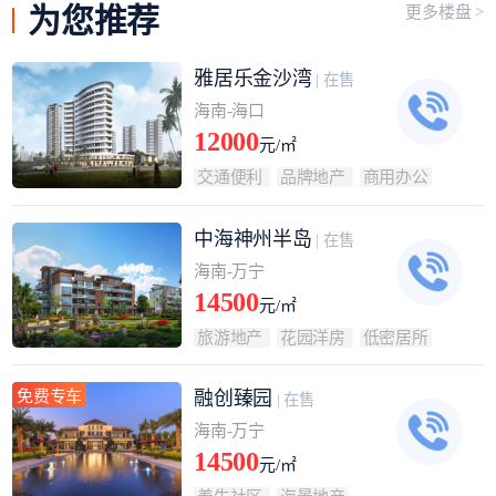
为您
推荐
更多楼盘 >
雅居乐金沙湾
| 在售
海南-海口
12000
元/㎡
交通便利
品牌地产
商用办公
中海神州半岛
| 在售
海南-万宁
14500
元/㎡
旅游地产
花园洋房
低密居所
免费专车
融创臻园
| 在售
海南-万宁
14500
元/㎡