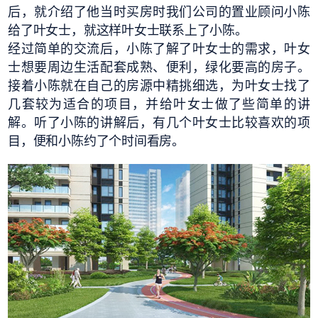
后，就介绍了他当时买房时我们公司的置业顾问小陈
给了叶女士，就这样叶女士联系上了小陈。
经过简单的交流后，小陈了解了叶女士的需求，叶女
士想要周边生活配套成熟、便利，绿化要高的房子。
接着小陈就在自己的房源中精挑细选，为叶女士找了
几套较为适合的项目，并给叶女士做了些简单的讲
解。听了小陈的讲解后，有几个叶女士比较喜欢的项
目，便和小陈约了个时间看房。