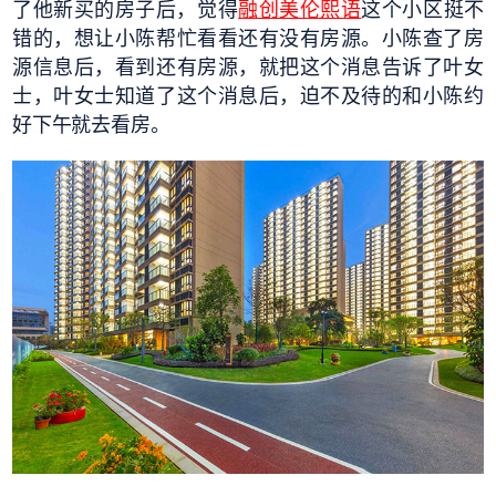
了他新买的房子后，觉得
融创美伦熙语
这个小区挺不
错的，想让小陈帮忙看看还有没有房源。小陈查了房
源信息后，看到还有房源，就把这个消息告诉了叶女
士，叶女士知道了这个消息后，迫不及待的和小陈约
好下午就去看房。