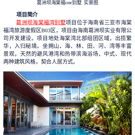
葛洲坝海棠福one别墅 实景图
项目简介
葛洲坝海棠福湾别墅
项目位于海南省三亚市海棠
福湾旅游度假区B03区，项目由海南葛洲坝实业有限公
司开发建设。项目地处海棠湾北部组团区域，出揽繁
华，入归秘境。坐拥山、海、林、田、河、湾等丰富
景观，天然的避风港湾和热带滨海浴场，中式、现代
两种建筑风格，契合人居方式。