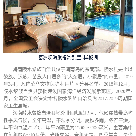
葛洲坝海棠福湾别墅 样板间
海南陵水黎族自治县位于海南岛的东南部。陵水县是个以
黎族、汉族、苗族人口居多的“大杂居，小聚居”的市县。2019
年3月，入选革命文物保护利用片区分县名单。2018年12月，
陵水黎族自治县获批建设国家海洋经济发展示范区。2020年7
月，全国爱卫会决定命名陵水黎族自治县为2017-2019周期国
家卫生县城。
海南陵水黎族自治县地处北回归线以南，气候属热带岛屿
性季风气候，全年高温，干湿季分明，夏秋多雨，冬春干燥。
年平均气温25.2℃，年平均雨量为1500～2500毫米，主要集中
在每年的8～10月份。光照充足，全年无霜，四季常青，是少