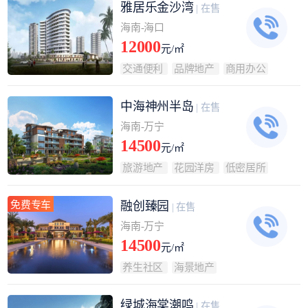
雅居乐金沙湾
| 在售
海南-海口
12000
元/㎡
交通便利
品牌地产
商用办公
中海神州半岛
| 在售
海南-万宁
14500
元/㎡
旅游地产
花园洋房
低密居所
免费专车
融创臻园
| 在售
海南-万宁
14500
元/㎡
养生社区
海景地产
绿城海棠潮鸣
| 在售