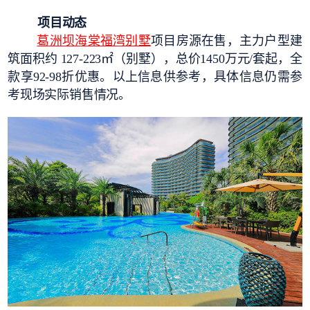
项
目动态
葛洲坝海棠福湾别墅
项目房源在售，主力户型建
筑面积约 127-223㎡（别墅），总价1450万元/套起，全
款享92-98折优惠。以上信息供参考，具体信息仍需参
考现场实际销售情况。