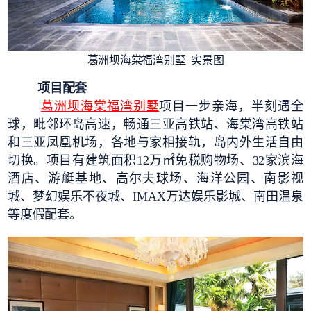
葛洲坝海棠福湾别墅 实景图
项目配套
葛洲坝海棠福湾别墅
项目一步亲海，半刻遇全
球，毗邻环岛高速，畅通三亚高铁站、海棠湾高铁站
和三亚凤凰机场，各地与家相接轨，岛内外生活自由
切换。项目有建筑面积12万㎡免税购物场、32家滨海
酒店、游艇基地、高尔夫球场、海洋公园、南影视
城、梦幻娱乐不夜城、IMAX万达娱乐影城、南田温泉
等度假配套。