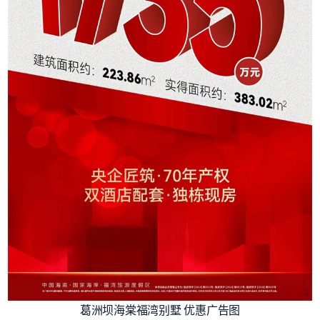
葛洲坝海棠福湾别墅 优惠广告图