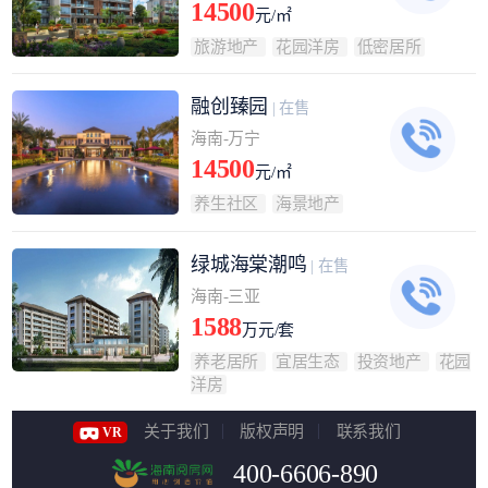
14500
元/㎡
旅游地产
花园洋房
低密居所
融创臻园
| 在售
海南-万宁
14500
元/㎡
养生社区
海景地产
绿城海棠潮鸣
| 在售
海南-三亚
1588
万元/套
养老居所
宜居生态
投资地产
花园
洋房
关于我们
版权声明
联系我们
VR
400-6606-890