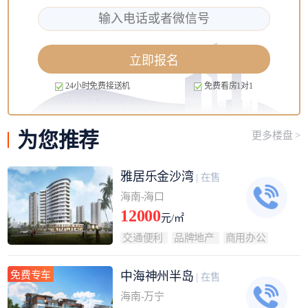
立即报名
24小时免费接送机
免费看房1对1
为您
推荐
更多楼盘 >
雅居乐金沙湾
| 在售
海南-海口
12000
元/㎡
交通便利
品牌地产
商用办公
免费专车
中海神州半岛
| 在售
海南-万宁