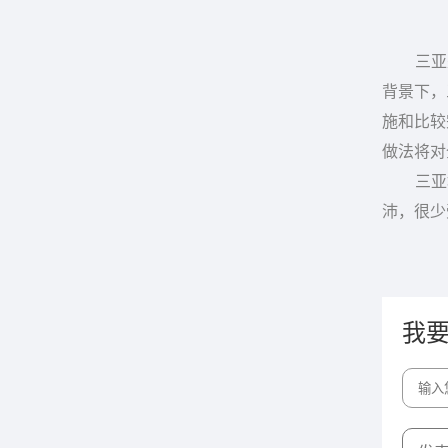
三亚是具
背景下，
施和比较
做法将对
三亚地处
沛，很少
我