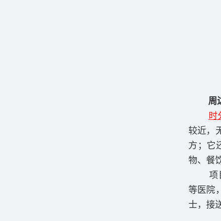
周
时
较近，
方；它
物、餐
项目距
等医院
士，接