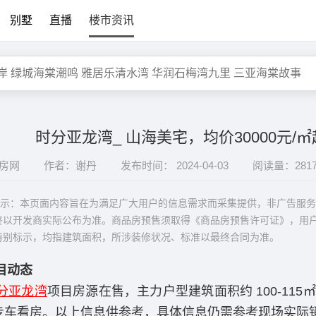
别墅
直播
楼市资讯
时分亚龙湾_ 山海美宅，均价30000元/
阅房网
作者：谢丹
发布时间： 2024-04-03
阅读量：281
：本页面内容旨在为满足广大用户的信息需求而采集提供，非广告服务
终以开发商实际公布为准。商品房预售须取得《商品房预售许可证》，用
特别标示，均指建筑面积，所涉装修状况、标准以最终合同为准。
目动态
分亚龙湾
项目房源在售，主力户型建筑面积约 100-115㎡
专车看房。以上信息供参考，具体信息仍需参考现场实际