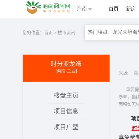
海南
首页
新房
您的位置：
首页
>
楼市资讯
时分亚龙湾
[海南-三亚]
来源： 
重要提示
楼盘主页
参考，最
面积如无
项目信息
项
项目户型
时
享免费