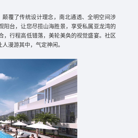
，颠覆了传统设计理念，南北通透、全明空间涉
观阳台，让您尽揽山海胜景，享受私属亚龙湾的
合，行程高低错落，美轮美奂的视觉盛宴。社区
让人漫游其中，气定神闲。