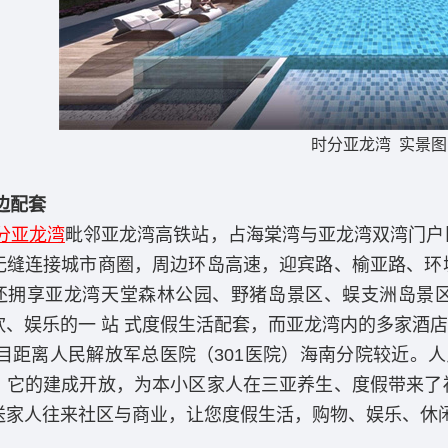
时分亚龙湾 实景图
边配套
分亚龙湾
毗邻亚龙湾高铁站，占海棠湾与亚龙湾双湾门户
无缝连接城市商圈，周边环岛高速，迎宾路、榆亚路、环
还拥享亚龙湾天堂森林公园、野猪岛景区、蜈支洲岛景
饮、娱乐的一 站 式度假生活配套，而亚龙湾内的多家酒
离人民解放军总医院（301医院）海南分院较近。人民
，它的建成开放，为本小区家人在三亚养生、度假带来了
送家人往来社区与商业，让您度假生活，购物、娱乐、休