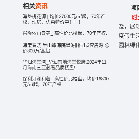
相关
资讯
项
海垦桃花源 | 均价27000元/㎡起，70年产
时
权，现房，优惠特价中！！！
及，展
兴隆依山云锦_ 高性价比楼盘，70年产权.
度假生
园林绿
海棠春晓 半山瞰海院墅3排推出2套房源 总
价800万/套起
华润海棠湾_华润置地海棠悦府,2024年11
月海南三亚必看品质楼盘!
保利汀澜和著_ 高性价比楼盘，均价16800
元/㎡起，70年产权.