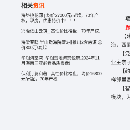
相关
资讯
海垦桃花源 | 均价27000元/㎡起，70年产
权，现房，优惠特价中！！！
兴隆依山云锦_ 高性价比楼盘，70年产权.
【建筑
海棠春晓 半山瞰海院墅3排推出2套房源 总
海，西
价800万/套起
【泛会
华润海棠湾_华润置地海棠悦府,2024年11
业主亲
月海南三亚必看品质楼盘!
【约3
保利汀澜和著_ 高性价比楼盘，均价16800
元/㎡起，70年产权.
样邻里
【智慧
模块，