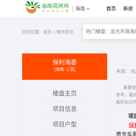
海南
首页
新房
您的位置：
首页
>
楼市资讯
保利海晏
[海南-三亚]
来源： 
重要提示
楼盘主页
参考，最
面积如无
项目信息
项
项目户型
保
费专车