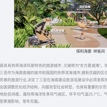
保利海晏 样板间
有热带海滨风景特色的旅游城市 ,又被称为“东方夏威夷”。
三亚作为海南南端的城市和我国的热带滨海城市,拥有优越的区
完善的旅游行业,决定了三亚在海南建设旅游岛建设中必须发挥
全国调整优化经济结构、向服务型社会转型，也具有重要的示范
低纬度，属热带海洋性季风气候区，年平均气温25.7°C，
受寒潮影响，常年无霜。