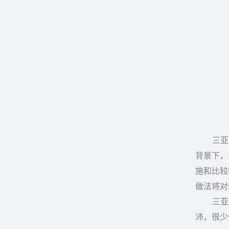
三亚是具
背景下，
施和比较
做法将对
三亚地处
沛，很少