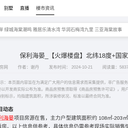
别墅
直播
楼市资讯
保利海晏_【火爆楼盘】北纬18度+国
阅房网
作者：谢丹
发布时间： 2024-10-21
阅读量：583
：本页面内容旨在为满足广大用户的信息需求而采集提供，非广告服务
终以开发商实际公布为准。商品房预售须取得《商品房预售许可证》，用
特别标示，均指建筑面积，所涉装修状况、标准以最终合同为准。
目动态
利海晏
项目房源在售，主力户型建筑面积约 108㎡-203㎡
看房。以上信息供参考，具体信息仍需参考现场实际销售